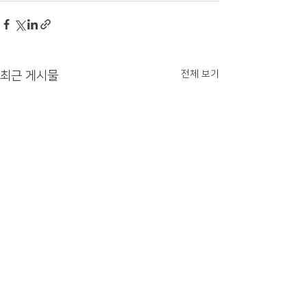
전체 보기
최근 게시물
[포스코모빌리티솔루션] 포항
제이엠트루, 방문
2공장 방문자 모바일 관리 시
보안 솔루션 '티패스