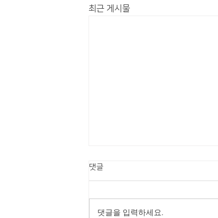
최근 게시물
[한국지능정보사회진흥원] 'OO
댓글
5G 인프라 구축 시범사업 보안장
비 구매' 네트워크 보안 시스템 구
2026년 06월 제이엠트루는 2025
축 완료
년 12월 [한국지능정보사회진흥원]
댓글을 입력하세요.
'OO 5G 인프라 구축 시범사업 보안