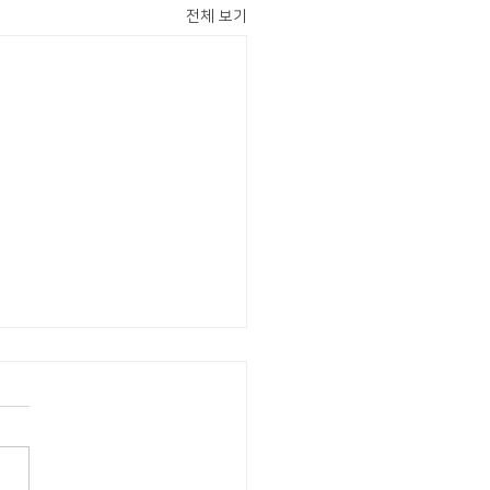
전체 보기
엠트루, 방문자 스마트폰 보
루션 '티패스' → '게이트온
teON)'으로 제품명 변경…
월 정보보안 솔루션 전
대 보안 시장 선도"
 제이엠트루(JMTRUE)가 자
차세대 방문자 스마트폰 보안