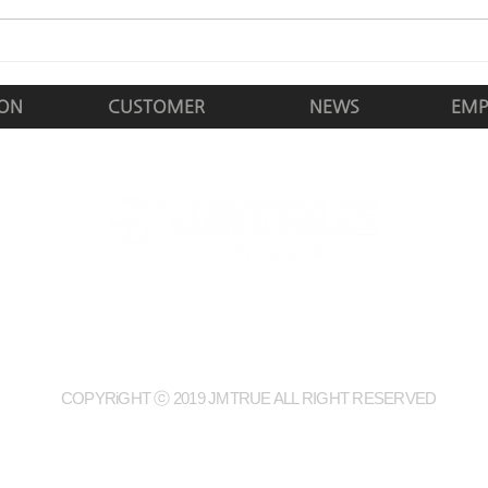
템 구축 사업자로 선정되어 자사 개
관리 
발 솔루션 '게이트온 (GateON)'을 성
제품명
공적으로 구축 완료하였습니다. 방문
트온 
자 모바일 관리 시스템 '게이트온
적인 
ION
CUSTOMER
NEWS
EMP
(GateON)' 구축으로 일회용 보안스
이번 
티커 전용 앱을 통한 카메라 기능 원
보안의
천차단으로 보안 신뢰성 강화로
다는 
 ｜ 사업자등록번호 : 366-81-01363 ｜
TEL : 02-830-0345
｜
FAX :
주소 :
서울시 금천구 가산디지털1로 128, 604호(가산동, STXV타워)
COPYRiGHT ⓒ 2019 JMTRUE ALL RIGHT RESERVED