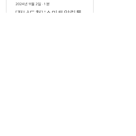
2024년 11월 2일
∙
1
분
[전남도청] '스마트알림톡
구축 사업' 침입차단시스
템 구축 완료
2024년 11월 제이엠트루는
[전남도청] '스마트알림톡 구
축 사업' 침입차단시스템 구
축 업체로 참여하여 성공적
으로 구축 완료하였습니다.
제이엠트루의 노하우와 기
술력을 바탕으로 안정적 운
영을 위해 최선을 다하겠습
16
0
1
니다. 감사합니다.
더보기