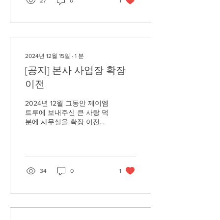
27
0
1
이터를 보호할 수 있도록 보
안약점의...
2024년 12월 15일
∙
1
분
[공지] 본사 사업장 확장
이전
2024년 12월 그동안 제이엠
트루에 보내주신 큰 사랑 덕
분에 사무실을 확장 이전하
게 되었습니다. 이에 따라
사업자등록증 주소지 변경
사항 따른 공지드립니다. ■
변경 내용 기존 사업장 주소
: 서울시 금천구 가산디지털
34
0
1
1로 16, 317호 ...