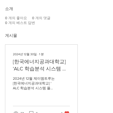
소개
0
개의 좋아요
0
개의 댓글
0
개의 베스트 답변
게시물
2024년 12월 30일
∙
1
분
[한국에너지공과대학교]
'ALC 학습분석 시스템 플
랫폼' 소스코드 시큐어코
2024년 12월 제이엠트루는
딩 진단 수행
[한국에너지공과대학교] '
ALC 학습분석 시스템 플랫
폼' 소스코드 시큐어코딩 진
단을 수행하였습니다. 소스
코드 시큐어코딩 진단을 통
해 애플리케이션 보안 사고
로부터 애플리케이션과 데